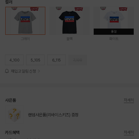
컬러
품절
그레이
블랙
화이트
4_100
5_105
6_115
7_120
재입고 알림 신청
사은품
자세히
랜덤사은품(리바이스키즈) 증정
카드혜택
자세히