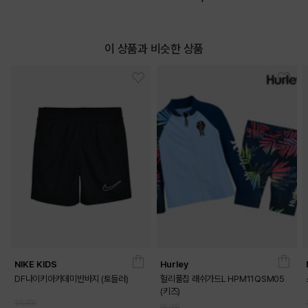
이 상품과 비슷한 상품
NIKE KIDS
Hurley
DF나이키아카데미반바지 (토들러)
헐리풀집 래쉬가드L HPM11QSM05
(키즈)
35,000
69,000