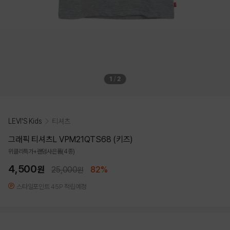
1
/
2
LEVI'S Kids
티셔츠
그래픽 티셔츠L VPM21QTS68 (키즈)
위클리특가+랜덤사은품(4종)
4,500
원
25,000
82%
원
스타일포인트 45P 적립예정