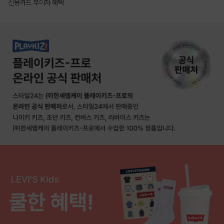
신용카드 무이자 혜택
상품상세정보