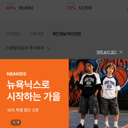
35,000
45,000
46%
18,900
73%
12,100
고객센터
이용약관
개인정보처리방침
스타일이십사 주식회사
하루 보지 않기
대표이사 : 임동환, 김지원
사업자정보확인
PC버전
주소 : 서울시 강남구 논현로 633, 6층 (논현동, 한세엠케이빌딩)
사업자등록번호 : 116-81-32499
스타일24 고객센터 1544-5336
평일 09:00~ 18:00 (토/일/공휴일 휴무)
통신판매업신고번호 : 제 2024-서울강남-04239
help Email : help@style24.com
개인정보보호책임자 : 배기영
COPYRIGHTⓒ2021 STYLE24 ALL RIGHTS RESERVED.
호스팅 서비스 : 스타일이십사㈜
고객센터 1544-5336(평일 09:00~ 18:00 토/일/공휴일 휴무)
1
/
1
구매하기