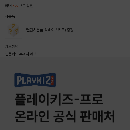
최대
7%
쿠폰 할인
사은품
랜덤사은품(리바이스키즈) 증정
카드혜택
신용카드 무이자 혜택
상품상세정보