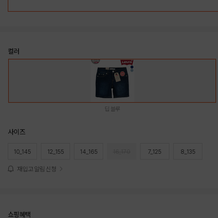
컬러
딥 블루
사이즈
10_145
12_155
14_165
16_170
7_125
8_135
재입고 알림 신청
쇼핑혜택