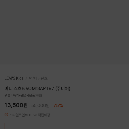
LEVI'S Kids
면/데님팬츠
미디 쇼츠B VOM13APT97 (주니어)
위클리특가+랜덤사은품(4종)
13,500
원
55,000
75%
원
스타일포인트 135P 적립예정