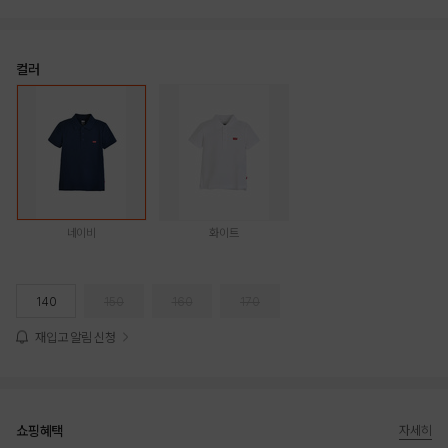
컬러
네이비
화이트
140
150
160
170
재입고 알림 신청
쇼핑혜택
자세히