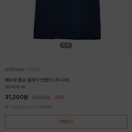
1
/
5
LEVI'S Kids
티셔츠
배트윙 폴로 클래식 반팔티 (주니어)
랜덤사은품 4종
31,200
원
39,000
20%
원
스타일포인트 936P 적립예정
쿠폰받기