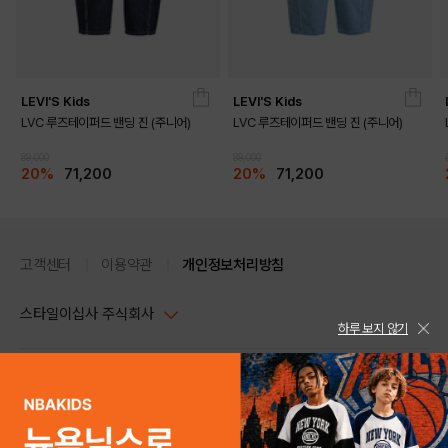
LEVI'S Kids
LEVI'S Kids
LVC 루즈테이퍼드 밴딩 진 (주니어)
LVC 루즈테이퍼드 밴딩 진 (주니어)
89,000
89,000
20%
71,200
20%
71,200
고객센터
이용약관
개인정보처리방침
스타일이십사 주식회사
하루 보지 않기
대표이사 : 임동환, 김지원
사업자정보확인
PC버전
주소 : 서울시 강남구 논현로 633, 6층 (논현동, 한세엠케이빌딩)
사업자등록번호 : 116-81-32499
스타일24 고객센터 1544-5336
평일 09:00~ 18:00 (토/일/공휴일 휴무)
통신판매업신고번호 : 제 2024-서울강남-04239
help Email : help@style24.com