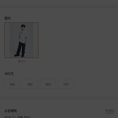
컬러
네이비
사이즈
140
150
160
170
쇼핑혜택
자세히
최대
7%
쿠폰 할인