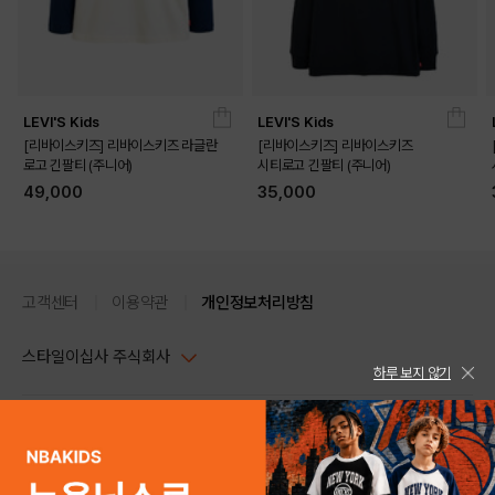
LEVI'S Kids
LEVI'S Kids
[리바이스키즈] 리바이스키즈 라글란
[리바이스키즈] 리바이스키즈
로고 긴팔티 (주니어)
시티로고 긴팔티 (주니어)
49,000
35,000
고객센터
이용약관
개인정보처리방침
스타일이십사 주식회사
하루 보지 않기
대표이사 : 임동환, 김지원
사업자정보확인
PC버전
주소 : 서울시 강남구 논현로 633, 6층 (논현동, 한세엠케이빌딩)
사업자등록번호 : 116-81-32499
스타일24 고객센터 1544-5336
평일 09:00~ 18:00 (토/일/공휴일 휴무)
통신판매업신고번호 : 제 2024-서울강남-04239