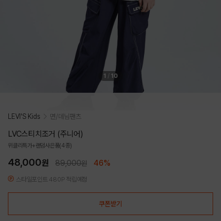
1
/
10
LEVI'S Kids
면/데님팬츠
LVC스티치조거 (주니어)
위클리특가+랜덤사은품(4종)
48,000
원
89,000
46%
원
스타일포인트 480P 적립예정
쿠폰받기