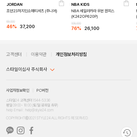
JORDAN
NBA KIDS
조던23저지민소매티셔츠 (주니어)
NBA 세일러카라 우븐 원피스
(K242OP620P)
69,000
109,000
46%
37,200
76%
26,100
고객센터
이용약관
개인정보처리방침
스타일이십사 주식회사
대표이사 : 임동환, 김지원
사업자정보확인
PC버전
주소 : 서울시 강남구 논현로 633, 6층 (논현동, 한세엠케이빌딩)
사업자등록번호 : 116-81-32499
스타일24 고객센터 1544-5336
평일 09:00~ 18:00 (토/일/공휴일 휴무)
통신판매업신고번호 : 제 2024-서울강남-04239
help Email : help@style24.com
개인정보보호책임자 : 배기영
COPYRIGHTⓒ2021 STYLE24 ALL RIGHTS RESERVED.
호스팅 서비스 : 스타일이십사㈜
고객센터 1544-5336(평일 09:00~ 18:00 토/일/공휴일 휴무)