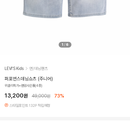
1
/
6
LEVI'S Kids
면/데님팬츠
퍼포먼스데님쇼츠 (주니어)
위클리특가+랜덤사은품(4종)
13,200
원
49,000
73%
원
스타일포인트 132P 적립예정