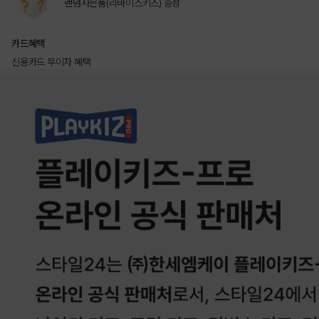
랜덤사은품(리바이스키즈) 증정
카드혜택
신용카드 무이자 혜택
상품상세정보