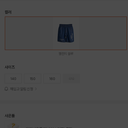
컬러
멜란지 블루
사이즈
140
150
160
170
재입고 알림 신청
사은품