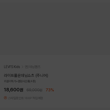
LEVI'S Kids
면/데님팬츠
라이트풀온데님쇼츠 (주니어)
위클리특가+랜덤사은품(4종)
18,600
원
69,000
73%
원
스타일포인트 186P 적립예정