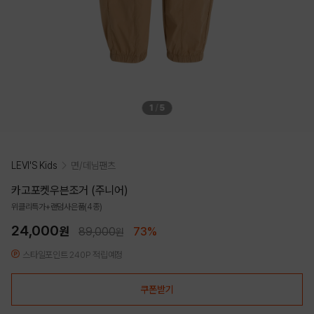
1
/
5
LEVI'S Kids
면/데님팬츠
카고포켓우븐조거 (주니어)
위클리특가+랜덤사은품(4종)
24,000
원
89,000
73%
원
스타일포인트 240P 적립예정
쿠폰받기