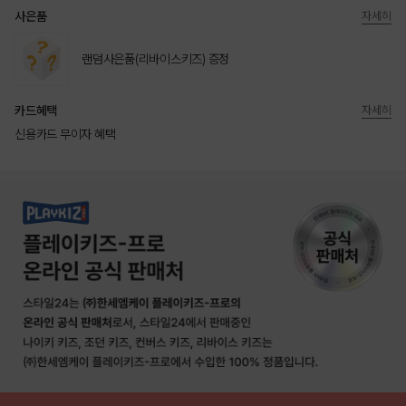
사은품
자세히
랜덤사은품(리바이스키즈) 증정
카드혜택
자세히
신용카드 무이자 혜택
상품상세정보