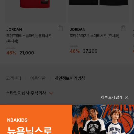
JORDAN
JORDAN
조던프라티스플라잇반팔티셔츠
조던23저지민소매티셔츠 (주니어)
(주니어)
69,000
39,000
46%
37,200
46%
21,000
고객센터
이용약관
개인정보처리방침
스타일이십사 주식회사
하루 보지 않기
대표이사 : 임동환, 김지원
사업자정보확인
PC버전
주소 : 서울시 강남구 논현로 633, 6층 (논현동, 한세엠케이빌딩)
사업자등록번호 : 116-81-32499
스타일24 고객센터 1544-5336
평일 09:00~ 18:00 (토/일/공휴일 휴무)
통신판매업신고번호 : 제 2024-서울강남-04239
help Email : help@style24.com