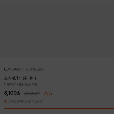
LEVI'S Kids
트레이닝팬츠
쇼츠제깅스 (주니어)
위클리특가+랜덤사은품(4종)
8,100
원
39,000
79%
원
스타일포인트 81P 적립예정