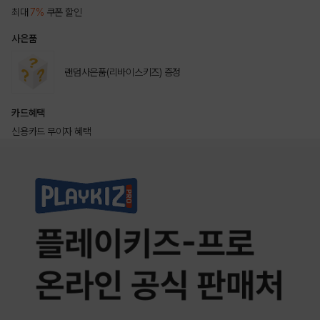
최대
7%
쿠폰 할인
사은품
랜덤사은품(리바이스키즈) 증정
카드혜택
신용카드 무이자 혜택
상품상세정보