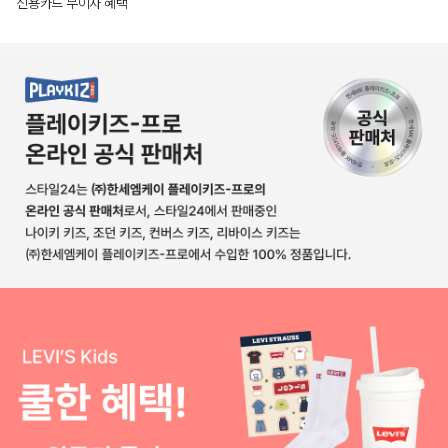
신용카드 무이자 혜택
상품상세정보