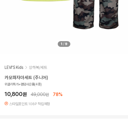
1
/
9
LEVI'S Kids
상하복/세트
카모파자마세트 (주니어)
위클리특가+랜덤사은품(4종)
10,800
원
49,000
78%
원
스타일포인트 108P 적립예정