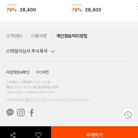
129,000
129,000
78%
28,400
78%
28,400
고객센터
이용약관
개인정보처리방침
스타일이십사 주식회사
대표이사 : 임동환, 김지원
사업자정보확인
PC버전
주소 : 서울시 강남구 논현로 633, 6층 (논현동, 한세엠케이빌딩)
사업자등록번호 : 116-81-32499
스타일24 고객센터 1544-5336
평일 09:00~ 18:00 (토/일/공휴일 휴무)
통신판매업신고번호 : 제 2024-서울강남-04239
help Email : help@style24.com
개인정보보호책임자 : 배기영
COPYRIGHTⓒ2021 STYLE24 ALL RIGHTS RESERVED.
호스팅 서비스 : 스타일이십사㈜
고객센터 1544-5336(평일 09:00~ 18:00 토/일/공휴일 휴무)
구매하기