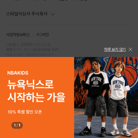
스타일이십사 주식회사
대표이사 : 임동환, 김지원
사업자정보확인
PC버전
주소 : 서울시 강남구 논현로 633, 6층 (논현동, 한세엠케이빌딩)
사업자등록번호 : 116-81-32499
스타일24 고객센터 1544-5336
하루 보지 않기
평일 09:00~ 18:00 (토/일/공휴일 휴무)
통신판매업신고번호 : 제 2024-서울강남-04239
help Email : help@style24.com
개인정보보호책임자 : 배기영
COPYRIGHTⓒ2021 STYLE24 ALL RIGHTS RESERVED.
호스팅 서비스 : 스타일이십사㈜
고객센터 1544-5336(평일 09:00~ 18:00 토/일/공휴일 휴무)
1
/
1