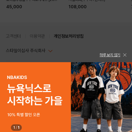
가을]
45,000
108,000
고객센터
이용약관
개인정보처리방침
스타일이십사 주식회사
DETAILS
하루 보지 않기
대표이사 : 임동환, 김지원
사업자정보확인
PC버전
주소 : 서울시 강남구 논현로 633, 6층 (논현동, 한세엠케이빌딩)
사업자등록번호 : 116-81-32499
스타일24 고객센터 1544-5336
평일 09:00~ 18:00 (토/일/공휴일 휴무)
통신판매업신고번호 : 제 2024-서울강남-04239
help Email : help@style24.com
개인정보보호책임자 : 배기영
COPYRIGHTⓒ2021 STYLE24 ALL RIGHTS RESERVED.
호스팅 서비스 : 스타일이십사㈜
고객센터 1544-5336(평일 09:00~ 18:00 토/일/공휴일 휴무)
1
/
1
구매하기