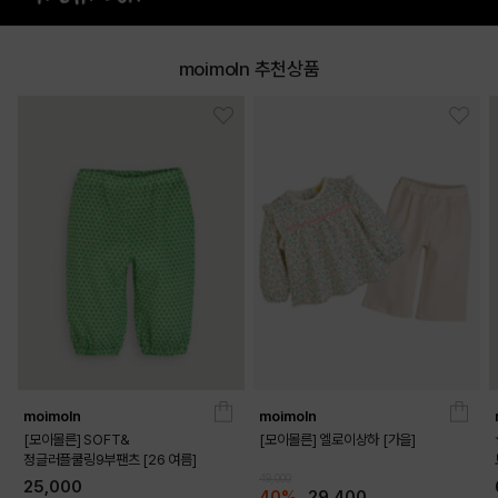
moimoln 추천상품
GREEN
PRODUCT VIEW
moimoln
moimoln
[모이몰른] SOFT&
[모이몰른] 엘로이상하 [가을]
정글러플쿨링9부팬츠 [26 여름]
49,000
25,000
40%
29,400