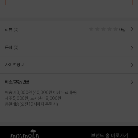
리뷰
(0)
0점
문의
(0)
사이즈 정보
[모이몰른] 마이쉘핑크인견자카드반팔상하 [26 여름]
실내상하복의 경우 사이즈에 따라 단추의 위치가 달라질 수 있습니다
배송/교환/반품
(70~80사이즈: 앞면 전체단추 / 90사이즈~ : 어깨 일부 단추)
배송비 3,000원 (40,000원 이상 무료배송)
통기성이 우수해 활동량이 많은 날에도 시원하고 편안한 착용감을 제공하며, 가볍게
제주 5,000원, 도서산간 8,000원
입히기 좋은 인견메쉬 소재. 모이몰른의 유니크한 조개 모티브나염이 돋보이는 반팔
총알배송(오전 10시까지 주문 시)
상하. 상의는 트임 없이도 넉넉한 넥 둘레 고무줄로 디자인 되어 아기에게 입히고
벗기기 편안하며, 하의에는 핑크 솔리드 배색을 더해 사랑스러운 포인트를 준 데일리로
활용하기 좋은 실내복.
COLOR