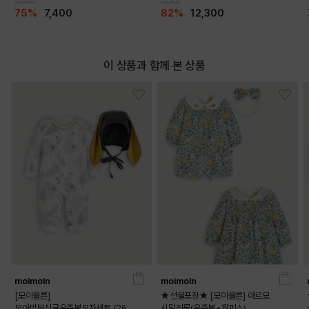
29,900
69,900
75%
7,400
82%
12,300
이 상품과 함께 본 상품
moimoln
moimoln
[모이몰른]
★선물포장★ [모이몰른] 아르모
모아밤부싱글우주복모자세트 [26
시밀러룩(우주복+원피스)