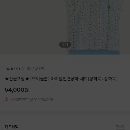
1
/
1
moimoln
내의/실내복
★선물포장★ [모이몰른] 마이쉘인견상하 세트(상하복+상하복)
54,000
원
스타일포인트 1,620P 적립예정
카드혜택
자세히