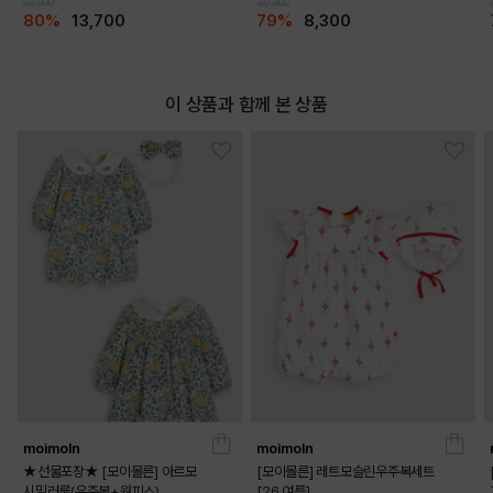
69,900
39,900
80%
13,700
79%
8,300
이 상품과 함께 본 상품
moimoln
moimoln
★선물포장★ [모이몰른] 아르모
[모이몰른] 레트모슬린우주복세트
시밀러룩(우주복+원피스)
[26 여름]