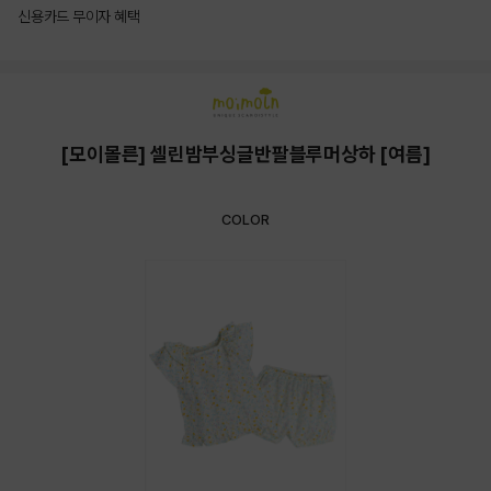
신용카드 무이자 혜택
상품상세정보
[모이몰른] 셀린밤부싱글반팔블루머상하 [여름]
COLOR