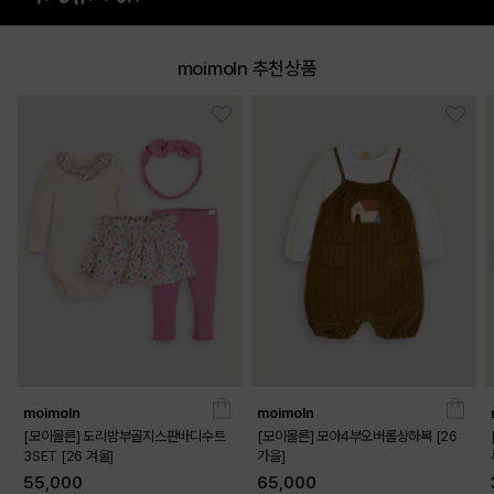
moimoln 추천상품
DETAILS
moimoln
moimoln
[모이몰른] 도리밤부골지스판바디수트
[모이몰른] 모아4부오버롤상하복 [26
3SET [26 겨울]
가을]
55,000
65,000