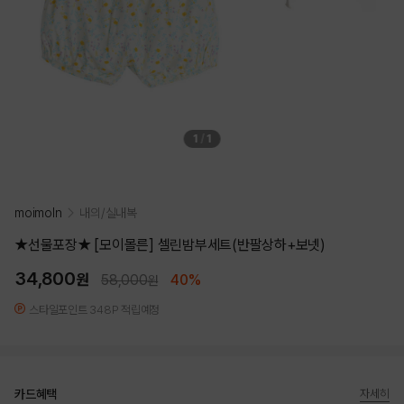
1
/
1
moimoln
내의/실내복
★선물포장★ [모이몰른] 셀린밤부세트(반팔상하+보넷)
34,800
원
58,000
40%
원
스타일포인트 348P 적립예정
카드혜택
자세히