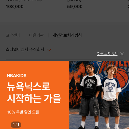
108,000
59,000
고객센터
이용약관
개인정보처리방침
스타일이십사 주식회사
하루 보지 않기
대표이사 : 임동환, 김지원
사업자정보확인
PC버전
주소 : 서울시 강남구 논현로 633, 6층 (논현동, 한세엠케이빌딩)
사업자등록번호 : 116-81-32499
스타일24 고객센터 1544-5336
평일 09:00~ 18:00 (토/일/공휴일 휴무)
통신판매업신고번호 : 제 2024-서울강남-04239
help Email : help@style24.com
개인정보보호책임자 : 배기영
COPYRIGHTⓒ2021 STYLE24 ALL RIGHTS RESERVED.
호스팅 서비스 : 스타일이십사㈜
고객센터 1544-5336(평일 09:00~ 18:00 토/일/공휴일 휴무)
1
/
1
구매하기