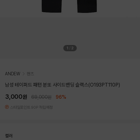
1
/
2
ANDEW
팬츠
남성 테이퍼드 패턴 분또 사이드밴딩 슬랙스(O193PT110P)
3,000
원
69,000
96%
원
스타일포인트 90P 적립예정
컬러