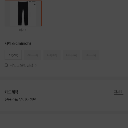
네이비
사이즈 cm(inch)
71(28)
76(30)
81(32)
86(34)
91(36)
재입고 알림 신청
카드혜택
자세히
신용카드 무이자 혜택
상품상세정보