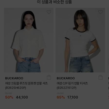
이 상품과 비슷한 상품
PRODUCT VIEW
BUCKAROO
BUCKAROO
여성 크링클 루즈핏 원포켓 반팔 셔츠
여성 C/P 링거 반팔 티셔츠
(B262SH620P)
(B252Z1512P)
89,000
49,000
50%
44,100
65%
17,100