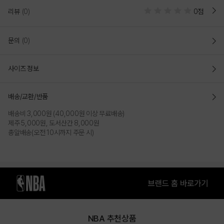
리뷰
(0)
0점
일상과 운동 모두 활용 가능한 NBA ESSENTIAL 루즈핏 빅 그래픽 후드 
티셔츠
문의
(0)
매일 입고 싶은 편안함을 기준으로 NBA 헤리티지를 담아 완성한 빅
그래픽 후드 티셔츠
사이즈 정보
심플한 디자인에 포인트를 더해 언제 꺼내 입어도 후회 없는 선택
부담 없이 매일 찾게 되는 아이템으로 일상과 가벼운 운동 모두 활용
가능
배송/교환/반품
가볍게 입어도 완성되는 스타일로 다양한 코디에 자연스럽게 활용
배송비 3,000원 (40,000원 이상 무료배송)
가능하다
제주 5,000원, 도서산간 8,000원
총알배송(오전 10시까지 주문 시)
COLOR
NBA 추천상품