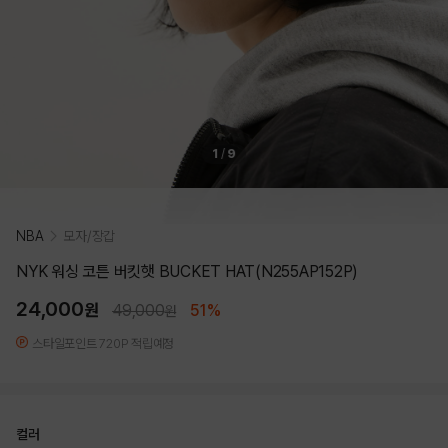
1
/
9
NBA
모자/장갑
NYK 워싱 코튼 버킷햇 BUCKET HAT(N255AP152P)
24,000
원
49,000
51%
원
스타일포인트 720P 적립예정
컬러