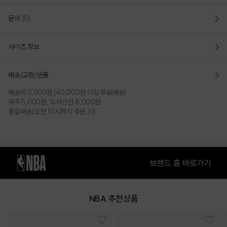
NYK 워싱 코튼 버킷햇 BUCKET
문의
(0)
HAT(N255AP152P)
사이즈 정보
스몰 아치형 자수 포인트 워싱 코튼 버킷햇
- 3D 입체 패턴을 적용한 NBA만의 새로운 버킷햇 핏 제공
배송/교환/반품
- 전체적으로 머리 둘레가 넉넉하고 깊이감 있는 패턴으로
머리 전체를
안정감 있게 감싸주어
배송비 3,000원 (40,000원 이상 무료배송)
편안함과 동시에
착용 시 얼굴이 작아보이는 효과가 있음
제주 5,000원, 도서산간 8,000원
- M사이즈- 둘레:57 / 높이:8.5 / 챙길이:6
총알배송(오전 10시까지 주문 시)
- L사이즈- 둘레:59 / 높이:9 / 챙길이:6
- XL사이즈- 둘레:61 / 높이:9 / 챙길이:6
COLOR
NBA 추천상품