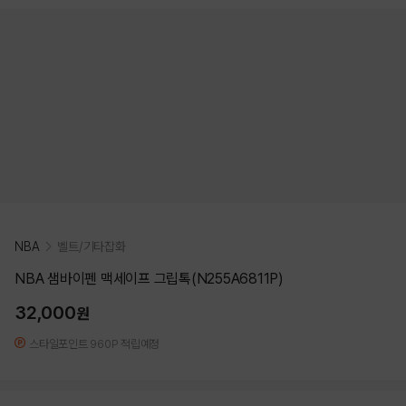
NBA
벨트/기타잡화
NBA 샘바이펜 맥세이프 그립톡(N255A6811P)
32,000
원
스타일포인트 960P 적립예정