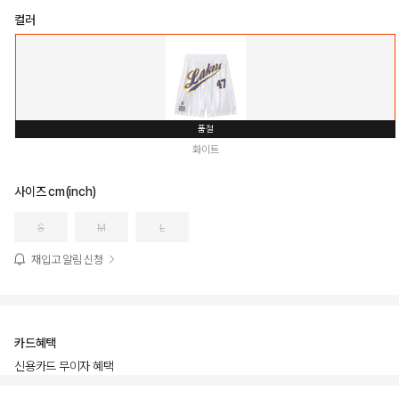
컬러
품절
화이트
사이즈 cm(inch)
S
M
L
재입고 알림 신청
카드혜택
신용카드 무이자 혜택
상품상세정보