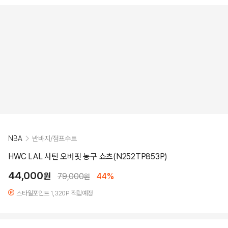
NBA
반바지/점프수트
HWC LAL 사틴 오버핏 농구 쇼츠(N252TP853P)
44,000
원
79,000
44%
원
스타일포인트 1,320P 적립예정