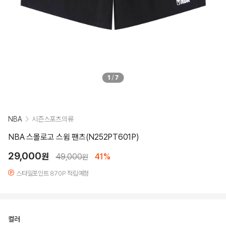
1
/
7
NBA
시즌스포츠의류
NBA 스몰로고 스윔 팬츠(N252PT601P)
29,000
원
49,000
41%
원
스타일포인트 870P 적립예정
컬러