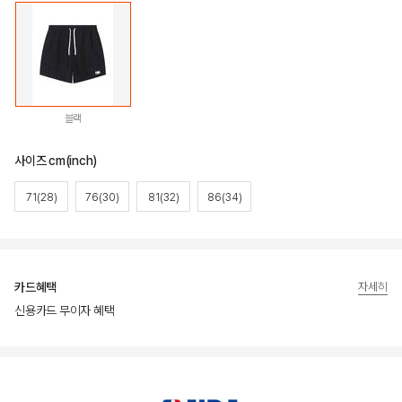
블랙
사이즈 cm(inch)
71(28)
76(30)
81(32)
86(34)
카드혜택
자세히
신용카드 무이자 혜택
상품상세정보