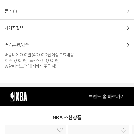
문의
(1)
워터 스포츠에 적합한 소재로 물 흡수가
뛰어나며 쾌적하게 착용기 가능한 스윔 팬츠
사이즈 정보
아이템
배송/교환/반품
레귤러 핏(REGULAR FIT)
- 편안한 활동성의 아웃 라인을 고려한 레귤러핏
배송비 3,000원 (40,000원 이상 무료배송)
제주 5,000원, 도서산간 8,000원
- 바지 밑단에 NBA 로고 포인트를 주고 크기가 작아 옷에
총알배송(오전 10시까지 주문 시)
부담없이 매칭 하기에 좋음
- 불편함 없는 착용을 선사하고 물에 잘 젖지않고 빨리
흡수가 되는 나일론 원단을 사용
NBA 추천상품
COLOR