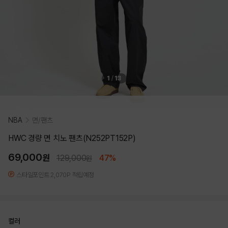
1
/
13
NBA
면/팬츠
HWC 경량 면 치노 팬츠(N252PT152P)
69,000
원
129,000
47%
원
스타일포인트 2,070P 적립예정
컬러