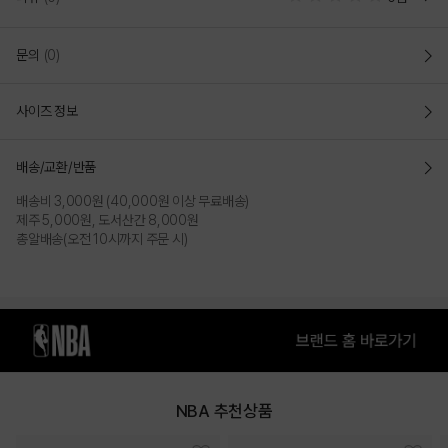
HWC 경량 면 치노 팬츠(N252PT152P)
문의
(0)
여름에도 착용이 편안한 경량의 HWC 면 스판 치노 팬츠
사이즈 정보
루즈 핏(LOOSE FIT)
여유로운 사이즈의 루즈핏으로 작업되어 활동성이 좋고
편안한 느낌을
주는 스타일
배송/교환/반품
- 군더더기 없는 깔끔한 디자인의
가벼운 원단을 사용하여
티셔츠, 셔츠
배송비 3,000원 (40,000원 이상 무료배송)
등등 헤리티지 감성의 캐쥬얼 연출이
가능함
제주 5,000원, 도서산간 8,000원
- 단단하고 깔끔하며 쿨 원사를 사용하여 시원한 착용감을
느낄수 있어며
총알배송(오전 10시까지 주문 시)
안티오염 기능이 있어
이염 방지까지 할 수 있는
면 스판 원단
COLOR
NBA 추천상품