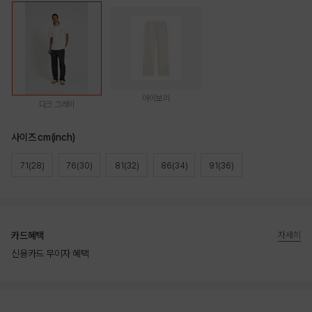
아이보리
다크 그레이
사이즈 cm(inch)
71(28)
76(30)
81(32)
86(34)
91(36)
카드혜택
자세히
신용카드 무이자 혜택
상품상세정보