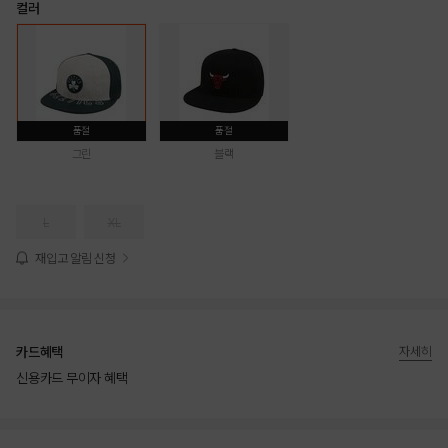
컬러
품절
품절
그린
블랙
L
XL
재입고 알림 신청
카드혜택
자세히
신용카드 무이자 혜택
상품상세정보