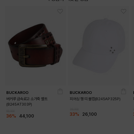
BUCKAROO
BUCKAROO
버커루 금속로고 소가죽 벨트
피어싱 챙 띠 볼캡(B245AP325P)
(B245AT303P)
39,000
69,000
33%
26,100
36%
44,100