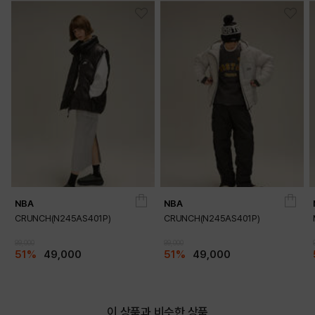
GREEN
BLACK
PRODUCT VIEW
NBA
NBA
CRUNCH(N245AS401P)
CRUNCH(N245AS401P)
99,000
99,000
51%
49,000
51%
49,000
이 상품과 비슷한 상품