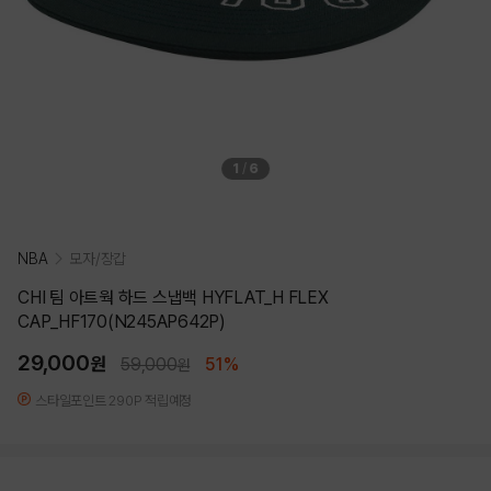
1
/
6
NBA
모자/장갑
CHI 팀 아트웍 하드 스냅백 HYFLAT_H FLEX
CAP_HF170(N245AP642P)
29,000
원
59,000
51%
원
스타일포인트 290P 적립예정