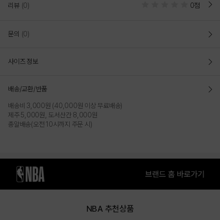
CAP_HF170(N245AP642P)
리뷰
(0)
0점
팀 아트웍+레터링 포인트 플렉스 핏 스냅백
문의
(0)
- 크라운이 고정되어 있는 안정감있는 핏으로 자연스러운 볼륨감을
유지시켜주는 레트로 클래식 핏
사이즈 정보
- 6면의 패널과 평평한 플랫 챙으로 이루어져 있는 하드 타입의
스냅백
배송/교환/반품
- 신축성 있는 E-BAND와 SPAN 소재를 사용하여 4방향
배송비 3,000원 (40,000원 이상 무료배송)
(상하좌우)으로 늘어나는 편안한 스트레치 핏
제주 5,000원, 도서산간 8,000원
총알배송(오전 10시까지 주문 시)
M~XL 사이즈- 둘레:57~60 / 높이:17 / 챙길이:7
L~XXL 사이즈- 둘레:59~62 / 높이:17.5 / 챙길이:7.3
COLOR
NBA 추천상품