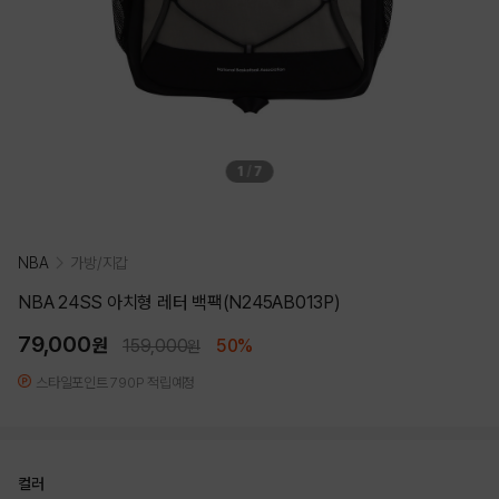
1
/
7
NBA
가방/지갑
NBA 24SS 아치형 레터 백팩(N245AB013P)
79,000
원
159,000
50%
원
스타일포인트 790P 적립예정
컬러