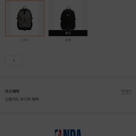
품절
그레이
블랙
F
카드혜택
자세히
신용카드 무이자 혜택
상품상세정보