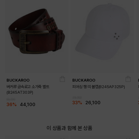
BUCKAROO
BUCKAROO
버커루 금속로고 소가죽 벨트
피어싱 챙 띠 볼캡(B245AP325P)
(B245AT303P)
39,000
69,000
33%
26,100
36%
44,100
이 상품과 함께 본 상품