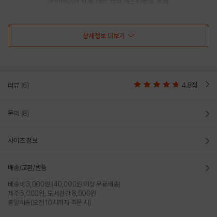
엔비에이와 함께 하는 컬쳐 페스티벌을 통해

선보이는 문화 콘텐츠를 통해 패션과 문화 트렌드를 제시합니다.
상세정보 더보기
MEM 아치 빅 그래픽 맨투맨(N244TS020P)
리뷰
(6)
4.8점
"MEM 아치 빅 그래픽 맨투맨"
도시와 팀 이름을 활용한 아크릴사 체인 그래픽 스타일이며, 오버
문의
(8)
핏 이라 활동성에 용이
사이즈 정보
루즈 핏(LOOSE FIT)
전체적으로 여유로운 사이즈의 루즈핏으로 작업되어 활동성이 좋고
편안하게 착장가능
배송/교환/반품
배송비 3,000원 (40,000원 이상 무료배송)
텐션이 좋은 RIB 조직을 사용하여 소매와 밑단 FIT을 잡아줌
제주 5,000원, 도서산간 8,000원
보온효과가 뛰어나고 활동성이 좋음
총알배송(오전 10시까지 주문 시)