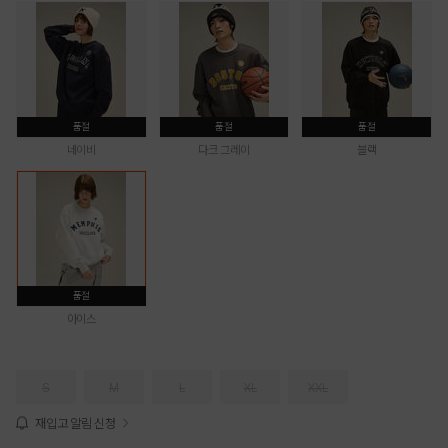
품절
품절
품절
네이비
다크 그레이
블랙
품절
아이스
S
M
L
XL
XXL
재입고 알림 신청