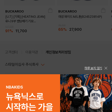
BUCKAROO
BUCKAROO
[U.T] [기획] [HEATING JEAN]
여성 와이드 M/L톤(B245Z0814P)
유니 9부 밴딩배기 기모
(B225Z0244P)
79,200
127,200
65%
27,900
91%
11,700
고객센터
이용약관
개인정보처리방침
스타일이십사 주식회사
하루 보지 않기
대표이사 : 임동환, 김지원
사업자정보확인
PC버전
주소 : 서울시 강남구 논현로 633, 6층 (논현동, 한세엠케이빌딩)
DETAILS
사업자등록번호 : 116-81-32499
스타일24 고객센터 1544-5336
평일 09:00~ 18:00 (토/일/공휴일 휴무)
통신판매업신고번호 : 제 2024-서울강남-04239
help Email : help@style24.com
개인정보보호책임자 : 배기영
COPYRIGHTⓒ2021 STYLE24 ALL RIGHTS RESERVED.
호스팅 서비스 : 스타일이십사㈜