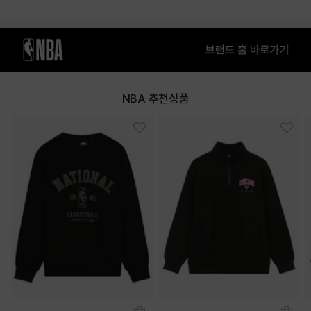
COLOR
NBA 추천상품
NAVY
DARK GREY