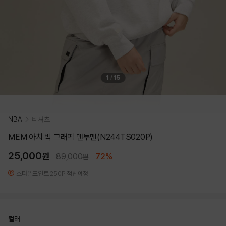
1
/
15
NBA
티셔츠
MEM 아치 빅 그래픽 맨투맨(N244TS020P)
25,000
원
89,000
72%
원
스타일포인트 250P 적립예정
컬러