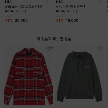
NBA
NBA
[PR]NBA 빅프린트 로고 맨투맨
ORL 겨울 반집업 맨투맨
(N234TS956P)
(N234TS032P)
49,000
99,000
41%
29,000
81%
19,000
BLACK
ICE
이 상품과 비슷한 상품
PRODUCT VIEW