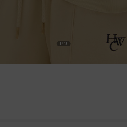
1
/
13