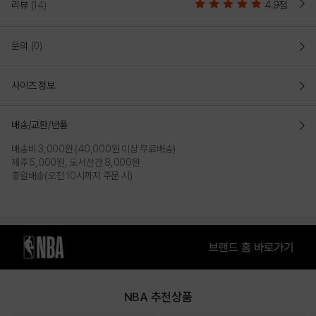
(N242TS712P)
리뷰
(14)
4.9점
트렌디한 크롭기장의 여성전용 반팔 티셔츠
문의
(0)
컬러감 있는 스몰로고 아트웍으로 포인트를 준 스타일
루즈 핏(LOOSE FIT)
사이즈 정보
전체적으로 여유로운 사이즈의 루즈핏으로 작업되어 활동성이 좋고 편안하게
착장가능
배송/교환/반품
텐션이 좋은 RIB을 사용하여 넥라인을 잡아주고 BACKBOARD를 상징하는
PLAY GAME 로고 프린트와 직조라벨을 사용하여 포인트를 준 스타일
배송비 3,000원 (40,000원 이상 무료배송)
흡습속건과 UV차단 기능성이 있는 아스킨 쿨링 원사를 사용하여 우수한
제주 5,000원, 도서산간 8,000원
터치감과 착용감을 제공
총알배송(오전 10시까지 주문 시)
COLOR
NBA 추천상품