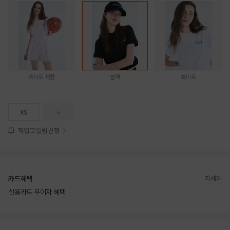
라이트 퍼플
블랙
화이트
XS
S
재입고 알림 신청
카드혜택
자세히
신용카드 무이자 혜택
상품상세정보