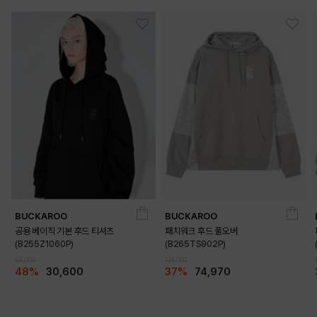
PRODUCT VIEW
BUCKAROO
BUCKAROO
공용 베이직 기본 후드 티셔츠
패치워크 후드 풀오버
(B255Z1060P)
(B265TS902P)
59,000
119,000
48%
30,600
37%
74,970