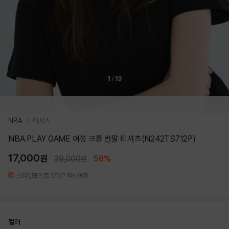
1
/
13
NBA
티셔츠
NBA PLAY GAME 여성 크롭 반팔 티셔츠(N242TS712P)
17,000
원
39,000
56%
원
스타일포인트 170P 적립예정
컬러