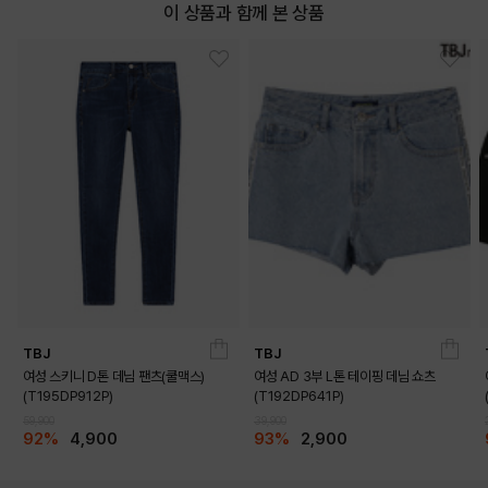
이 상품과 함께 본 상품
TBJ
TBJ
여성 스키니 D톤 데님 팬츠(쿨맥스)
여성 AD 3부 L톤 테이핑 데님 쇼츠
(T195DP912P)
(T192DP641P)
59,900
39,900
92%
4,900
93%
2,900