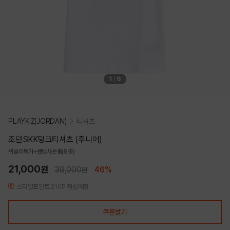
1
/
6
PLAYKIZ(JORDAN)
티셔츠
조던SKK덩크티셔츠 (주니어)
위클리특가+랜덤사은품(8종)
21,000
원
39,000
46%
원
스타일포인트 210P 적립예정
쿠폰받기