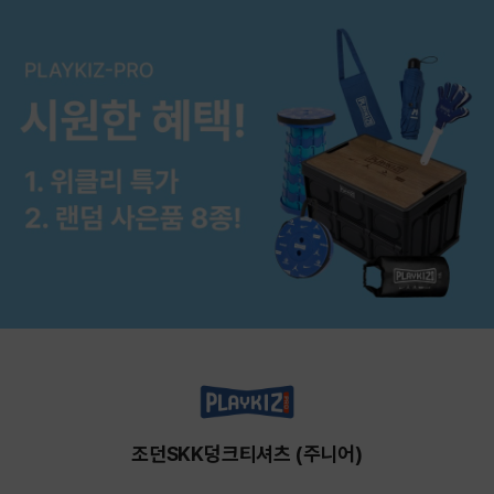
조던SKK덩크티셔츠 (주니어)