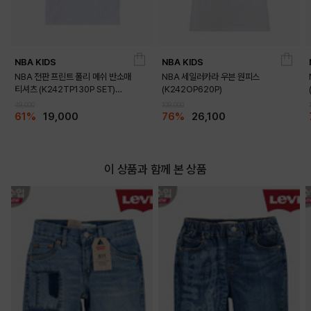
NBA KIDS
NBA KIDS
NBA 전판 프린트 폴리 메쉬 반소매
NBA 세일러카라 우븐 원피스
티셔츠 (K242TP130P SET)
(K242OP620P)
(K242TS130P)
DETAILS
49,000
109,000
61%
19,000
76%
26,100
이 상품과 함께 본 상품