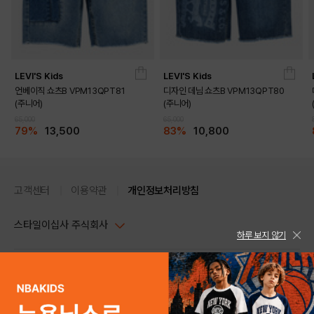
LEVI'S Kids
LEVI'S Kids
언베이직 쇼츠B VPM13QPT81
디자인 데님 쇼츠B VPM13QPT80
(주니어)
(주니어)
65,000
65,000
79%
13,500
83%
10,800
고객센터
이용약관
개인정보처리방침
스타일이십사 주식회사
하루 보지 않기
대표이사 : 임동환, 김지원
사업자정보확인
PC버전
주소 : 서울시 강남구 논현로 633, 6층 (논현동, 한세엠케이빌딩)
사업자등록번호 : 116-81-32499
스타일24 고객센터 1544-5336
평일 09:00~ 18:00 (토/일/공휴일 휴무)
통신판매업신고번호 : 제 2024-서울강남-04239