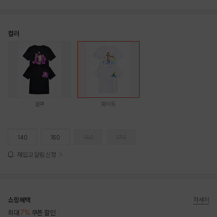
컬러
블랙
화이트
140
150
160
170
재입고 알림 신청
쇼핑혜택
자세히
최대
7%
쿠폰 할인