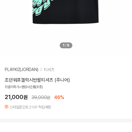
1
/
5
PLAYKIZ(JORDAN)
티셔츠
조던워프갤럭시반팔티셔츠 (주니어)
위클리특가+랜덤사은품(8종)
21,000
원
39,000
46%
원
스타일포인트 210P 적립예정