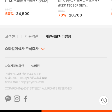
FTMJ브룩클린에센셜팬츠 (주니어)
NBA 우븐믹스 포켓 니트 조거팬츠
(K231TS030P SET)
69,000
(K231TP030P)
69,000
50%
34,500
70%
20,700
고객센터
이용약관
개인정보처리방침
스타일이십사 주식회사
대표이사 : 임동환, 김지원
사업자정보확인
PC버전
주소 : 서울시 강남구 논현로 633, 6층 (논현동, 한세엠케이빌딩)
사업자등록번호 : 116-81-32499
스타일24 고객센터 1544-5336
평일 09:00~ 18:00 (토/일/공휴일 휴무)
통신판매업신고번호 : 제 2024-서울강남-04239
help Email : help@style24.com
개인정보보호책임자 : 배기영
COPYRIGHTⓒ2021 STYLE24 ALL RIGHTS RESERVED.
호스팅 서비스 : 스타일이십사㈜
고객센터 1544-5336(평일 09:00~ 18:00 토/일/공휴일 휴무)