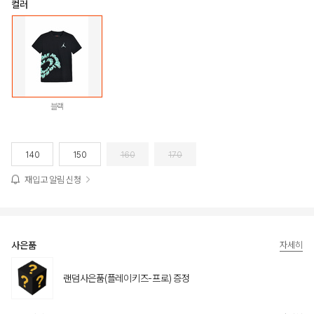
컬러
블랙
140
150
160
170
재입고 알림 신청
사은품
자세히
랜덤사은품(플레이키즈-프로) 증정