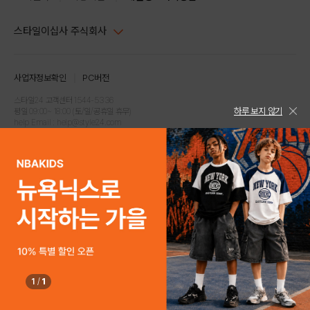
스타일이십사 주식회사
대표이사 : 임동환, 김지원
사업자정보확인
PC버전
주소 : 서울시 강남구 논현로 633, 6층 (논현동, 한세엠케이빌딩)
사업자등록번호 : 116-81-32499
스타일24 고객센터 1544-5336
하루 보지 않기
평일 09:00~ 18:00 (토/일/공휴일 휴무)
통신판매업신고번호 : 제 2024-서울강남-04239
help Email : help@style24.com
개인정보보호책임자 : 배기영
COPYRIGHTⓒ2021 STYLE24 ALL RIGHTS RESERVED.
호스팅 서비스 : 스타일이십사㈜
고객센터 1544-5336(평일 09:00~ 18:00 토/일/공휴일 휴무)
1
/
1