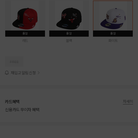
품절
품절
품절
레드
블랙
화이트
FREE
재입고 알림 신청
카드혜택
자세히
신용카드 무이자 혜택
상품상세정보