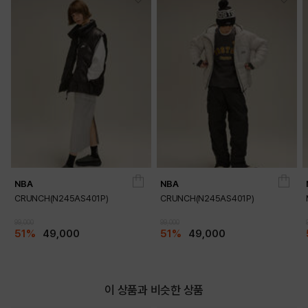
RED
BLACK
NBA
NBA
CRUNCH(N245AS401P)
CRUNCH(N245AS401P)
99,000
99,000
51%
49,000
51%
49,000
이 상품과 비슷한 상품
WHITE