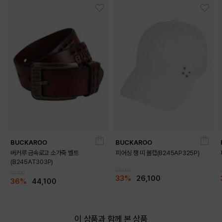
PRODUCT VIEW
BUCKAROO
BUCKAROO
버커루 금속로고 소가죽 벨트
피어싱 챙 띠 볼캡(B245AP325P)
(B245AT303P)
39,000
69,000
33%
26,100
36%
44,100
이 상품과 함께 본 상품