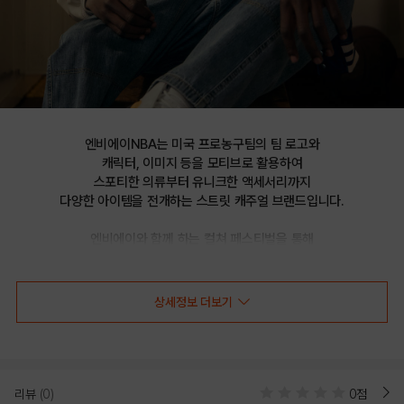
엔비에이NBA는 미국 프로농구팀의 팀 로고와

캐릭터, 이미지 등을 모티브로 활용하여

스포티한 의류부터 유니크한 액세서리까지

다양한 아이템을 전개하는 스트릿 캐주얼 브랜드입니다.

엔비에이와 함께 하는 컬쳐 페스티벌을 통해

선보이는 문화 콘텐츠를 통해 패션과 문화 트렌드를 제시합니다.
상세정보 더보기
CHI 팀아트웍 포인트 HYFLAT_H
CAP_HC175(N235AP613P)
리뷰
(0)
0점