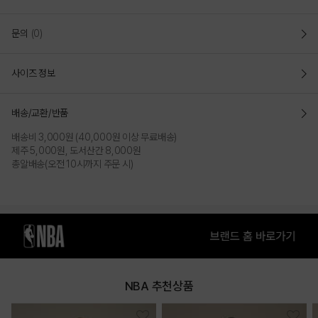
팀 아트웍 및 레터링 자수들로 포인트를 준 스냅백
문의
(0)
FIT
6면의 패널과 평평한 일자챙으로 이루어져 있는 스냅백
사이즈 정보
모자의 전면부 안쪽에 하드모노 심지를 부착하여
형태감이 변형되지
않도록 유지시켜 줌
크라운에 볼륨감이 있고, 깊이감이 있는 패턴으로
머리 전체를 자연스럽게
배송/교환/반품
감싸주어 편안함 핏감 제공
후면 P/L 스냅으로 사이즈를 조절하여 두상에 맞는
편안한 핏으로 착용
배송비 3,000원 (40,000원 이상 무료배송)
가능함
제주 5,000원, 도서산간 8,000원
총알배송(오전 10시까지 주문 시)
SIZE
둘레 : 59 / 높이 : 17.5 / 챙길이 : 7
COLOR
NBA 추천상품