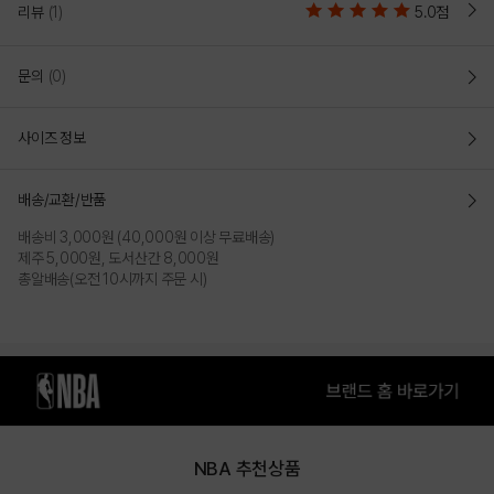
CAP_HC175(N235AP448P)
리뷰
(1)
5.0점
COLOR
문의
(0)
사이즈 정보
배송/교환/반품
배송비 3,000원 (40,000원 이상 무료배송)
제주 5,000원, 도서산간 8,000원
총알배송(오전 10시까지 주문 시)
BLACK
SILVER
NBA 추천상품