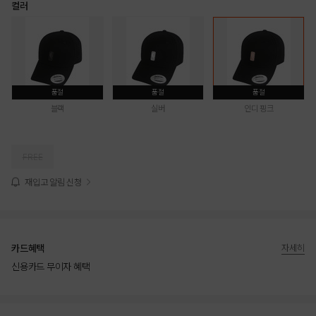
컬러
품절
품절
품절
블랙
실버
인디 핑크
FREE
재입고 알림 신청
카드혜택
자세히
신용카드 무이자 혜택
상품상세정보