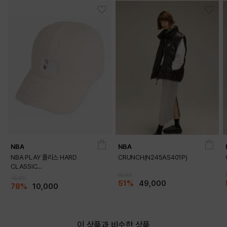
INDIAN PINK
PRODUCT VIEW
NBA
NBA
NBA PLAY 플리스 HARD
CRUNCH(N245AS401P)
CLASSIC
CAP_HC165(N235AP018P)
99,000
45,000
51%
49,000
78%
10,000
이 상품과 비슷한 상품