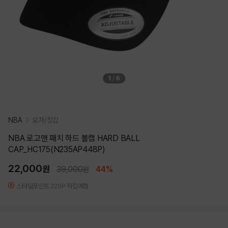
1
/
6
NBA
모자/장갑
NBA 로고맨 패치 하드 볼캡 HARD BALL
CAP_HC175(N235AP448P)
22,000
원
39,000
44%
원
스타일포인트 220P 적립예정