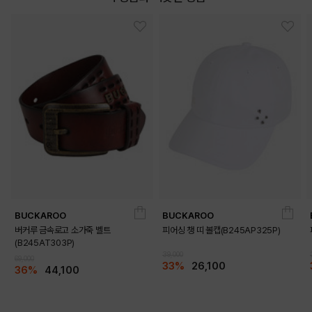
BUCKAROO
BUCKAROO
버커루 금속로고 소가죽 벨트
피어싱 챙 띠 볼캡(B245AP325P)
(B245AT303P)
39,000
69,000
33%
26,100
36%
44,100