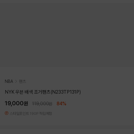
NBA
팬츠
NYK 우븐 배색 조거팬츠(N233TP131P)
19,000
원
119,000
84%
원
스타일포인트 190P 적립예정