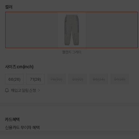
컬러
멜란지 그레이
사이즈 cm(inch)
66(26)
71(28)
76(30)
81(32)
86(34)
91(36)
재입고 알림 신청
카드혜택
신용카드 무이자 혜택
상품상세정보