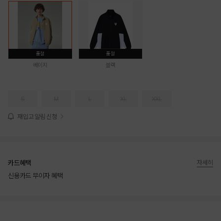
품절
품절
베이지
블랙
S
M
L
XL
XXL
재입고 알림 신청
카드혜택
자세히
신용카드 무이자 혜택
상품상세정보