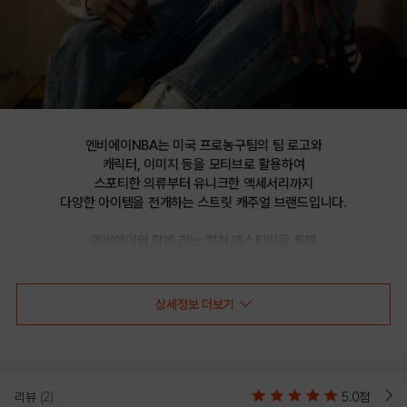
엔비에이NBA는 미국 프로농구팀의 팀 로고와

캐릭터, 이미지 등을 모티브로 활용하여

스포티한 의류부터 유니크한 액세서리까지

다양한 아이템을 전개하는 스트릿 캐주얼 브랜드입니다.

엔비에이와 함께 하는 컬쳐 페스티벌을 통해

선보이는 문화 콘텐츠를 통해 패션과 문화 트렌드를 제시합니다.
상세정보 더보기
[SPJP]CHI 홑겹 바람막이 점퍼(N232Z3053P)
리뷰
(2)
5.0점