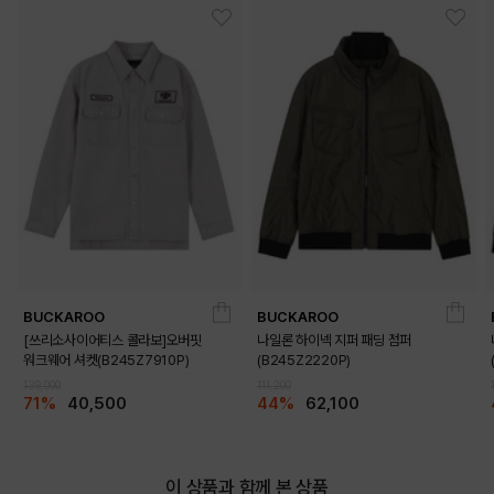
BUCKAROO
BUCKAROO
[쓰리소사이어티스 콜라보]오버핏
나일론 하이넥 지퍼 패딩 점퍼
워크웨어 셔켓(B245Z7910P)
(B245Z2220P)
139,000
111,200
71%
40,500
44%
62,100
이 상품과 함께 본 상품