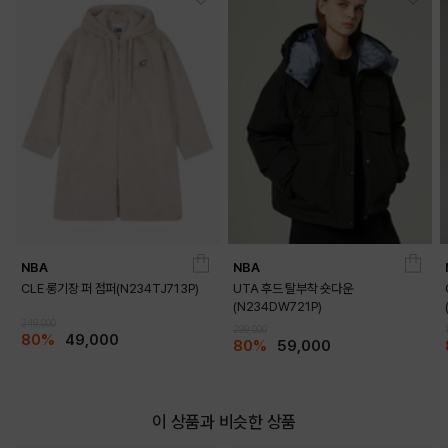
BEIGE
BLACK
NBA
NBA
OUTFIT VIEW
CLE 롱기장 퍼 점퍼(N234TJ713P)
UTA 후드 탈부착 숏다운
(N234DW721P)
249,000
299,000
80%
49,000
80%
59,000
이 상품과 비슷한 상품