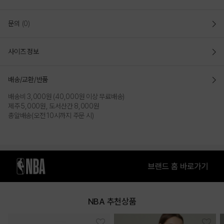
소프트한 터치감의 나일론 원단을 사용하여 가볍게 착장이 가능한 배색
스타일의 바람막이 점퍼
문의
(0)
루즈 핏(LOOSE FIT)
전체적으로 여유로운 사이즈의 루즈핏으로 작업되어
활동성이 좋고
사이즈 정보
편안하게 착장가능
DETAIL
배송/교환/반품
나일론 소재를 사용하여 가볍게 착장이 가능한 블록 바람막이 점퍼
소매와 밑단에 밴드를 작업하여 착장 시 소매와 밑단을 잡어주어 편안하게
배송비 3,000원 (40,000원 이상 무료배송)
착장이 가능함
제주 5,000원, 도서산간 8,000원
가슴에 와펜을 작업하여 포인트를 준 스타일
총알배송(오전 10시까지 주문 시)
소매단에 NBA 로고맨을 와펜으로 작업하여 소매단 끝에 NBA 시그니처
로고맨 디테일을 살림
소프트한 터치감의 나일론소재를 사용하여 가볍고 편안한 착용감을
제공하여 간절 착장에 용이함
COLOR
NBA 추천상품