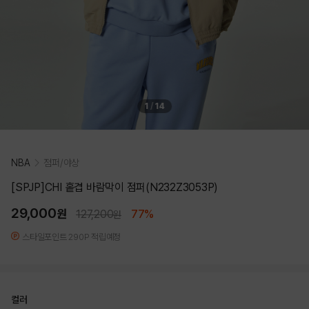
1
/
14
NBA
점퍼/야상
[SPJP]CHI 홑겹 바람막이 점퍼(N232Z3053P)
29,000
원
127,200
77%
원
스타일포인트 290P 적립예정
컬러