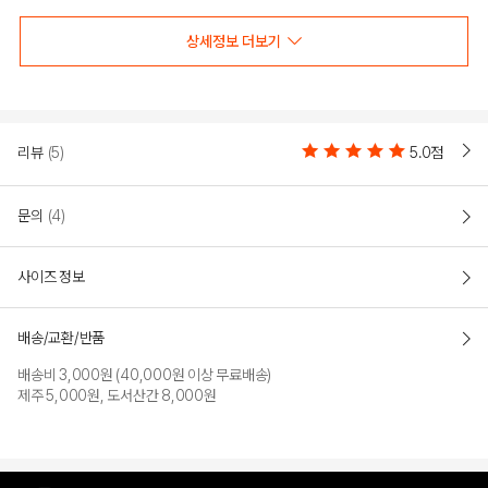
상세정보 더보기
BKN 메쉬 나시 티셔츠(N232TS410P)
리뷰
(5)
5.0점
COLOR
문의
(4)
사이즈 정보
배송/교환/반품
배송비 3,000원 (40,000원 이상 무료배송)
제주 5,000원, 도서산간 8,000원