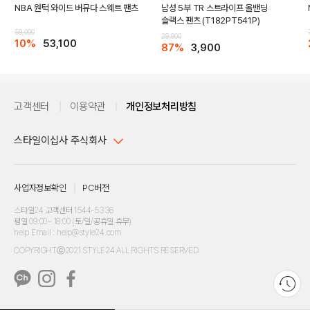
NBA 원턱 와이드 버뮤다 스웨트 팬츠
남성 5부 TR 스트라이프 올밴딩
슬랙스 팬츠 (T182PT541P)
DETAILS
59,000
29,900
10%
53,100
87%
3,900
고객센터
이용약관
개인정보처리방침
스타일이십사 주식회사
대표이사 : 임동환, 김지원
사업자정보확인
PC버전
주소 : 서울시 강남구 논현로 633, 6층 (논현동, 한세엠케이빌딩)
사업자등록번호 : 116-81-32499
스타일24 고객센터 1544-5336
평일 09:00~ 18:00 (토/일/공휴일 휴무)
통신판매업신고번호 : 제 2024-서울강남-04239
help Email : help@style24.com
개인정보보호책임자 : 배기영
COPYRIGHTⓒ2021 STYLE24 ALL RIGHTS RESERVED.
호스팅 서비스 : 스타일이십사㈜
고객센터 1544-5336(평일 09:00~ 18:00 토/일/공휴일 휴무)