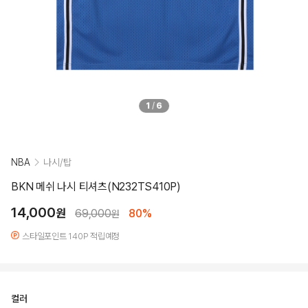
1
/
6
NBA
나시/탑
BKN 메쉬 나시 티셔츠(N232TS410P)
14,000
원
69,000
80%
원
스타일포인트 140P 적립예정
컬러