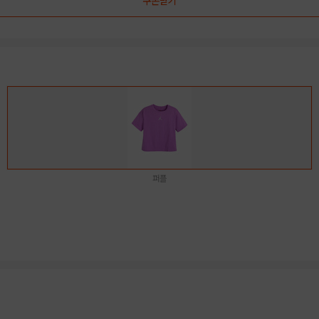
쿠폰받기
퍼플