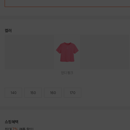
컬러
인디 핑크
140
150
160
170
쇼핑혜택
최대
7%
쿠폰 할인