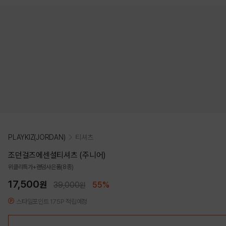
PLAYKIZ(JORDAN)
티셔츠
조던걸즈에센셜티셔츠 (주니어)
위클리특가+랜덤사은품(8종)
17,500
원
39,000
55%
원
스타일포인트 175P 적립예정