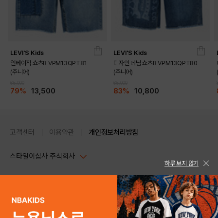
LEVI'S Kids
LEVI'S Kids
언베이직 쇼츠B VPM13QPT81
디자인 데님 쇼츠B VPM13QPT80
(주니어)
(주니어)
65,000
65,000
79%
13,500
83%
10,800
고객센터
이용약관
개인정보처리방침
스타일이십사 주식회사
하루 보지 않기
대표이사 : 임동환, 김지원
사업자정보확인
PC버전
주소 : 서울시 강남구 논현로 633, 6층 (논현동, 한세엠케이빌딩)
사업자등록번호 : 116-81-32499
스타일24 고객센터 1544-5336
평일 09:00~ 18:00 (토/일/공휴일 휴무)
통신판매업신고번호 : 제 2024-서울강남-04239