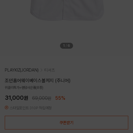
1
/
6
PLAYKIZ(JORDAN)
티셔츠
조던홈어웨이베이스볼저지 (주니어)
위클리특가+랜덤사은품(8종)
31,000
원
69,000
55%
원
스타일포인트 310P 적립예정
쿠폰받기