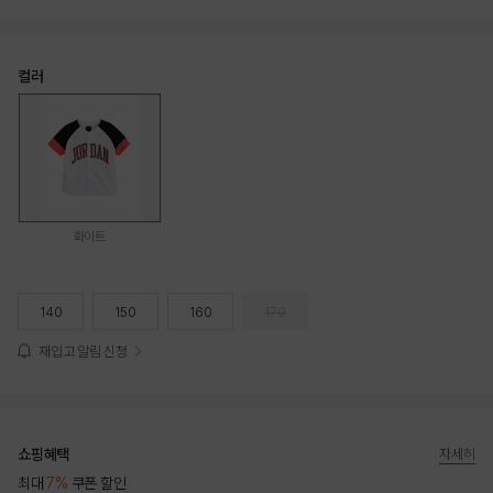
컬러
화이트
140
150
160
170
재입고 알림 신청
쇼핑혜택
자세히
최대
7%
쿠폰 할인