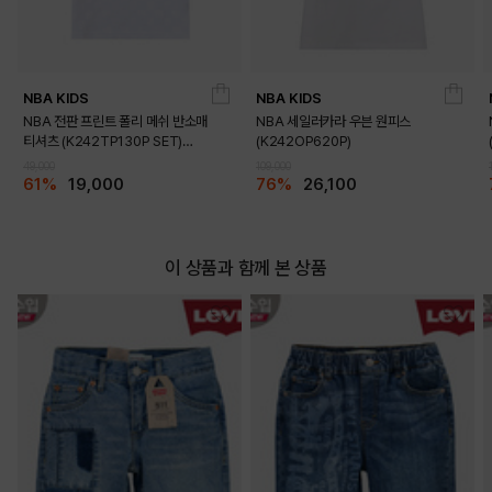
NBA KIDS
NBA KIDS
NBA 전판 프린트 폴리 메쉬 반소매
NBA 세일러카라 우븐 원피스
티셔츠 (K242TP130P SET)
(K242OP620P)
DETAILS
(K242TS130P)
49,000
109,000
61%
19,000
76%
26,100
이 상품과 함께 본 상품