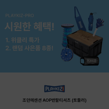
조던에센션 AOP반팔티셔츠 (토들러)