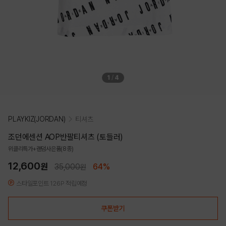
1
/
4
PLAYKIZ(JORDAN)
티셔츠
조던에센션 AOP반팔티셔츠 (토들러)
위클리특가+랜덤사은품(8종)
12,600
원
35,000
64%
원
스타일포인트 126P 적립예정
쿠폰받기