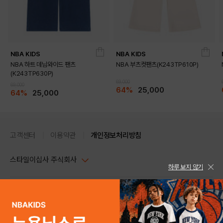
NBA KIDS
NBA KIDS
NBA 하트 데님와이드 팬츠
NBA 부츠컷팬츠(K243TP610P)
(K243TP630P)
69,000
69,000
64%
25,000
64%
25,000
고객센터
이용약관
개인정보처리방침
스타일이십사 주식회사
하루 보지 않기
대표이사 : 임동환, 김지원
사업자정보확인
PC버전
주소 : 서울시 강남구 논현로 633, 6층 (논현동, 한세엠케이빌딩)
사업자등록번호 : 116-81-32499
스타일24 고객센터 1544-5336
평일 09:00~ 18:00 (토/일/공휴일 휴무)
통신판매업신고번호 : 제 2024-서울강남-04239