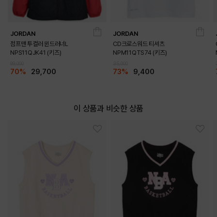
JORDAN
JORDAN
점프맨 투컬러 윈드러너L
CD크로스워드 티셔츠
NPS11QJK41 (키즈)
NPM11QTS74 (키즈)
99,000
35,000
70%
29,700
73%
9,400
이 상품과 비슷한 상품