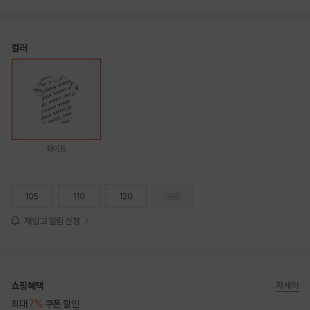
컬러
화이트
105
110
120
130
재입고 알림 신청
쇼핑혜택
자세히
최대
7%
쿠폰 할인