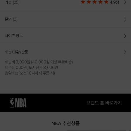
리뷰
(25)
4.9점
여성전용 플레어 스트레이트 팬츠로 라인을 따라 작업 된 핀턱이
여성스러움을 더함.
문의
(0)
루즈 핏(LOOSE FIT)
전체적으로 여유로운 사이즈의 루즈하게 작업되어
사이즈 정보
활동성이 좋고 편안하게 착장가능한 여성 전용 루즈핏 팬츠.
DETAIL
배송/교환/반품
트렌디한 착장이가능한 플레어 스트레이트 팬츠로
허리에 밴드와 스트링을 작업하여 사이즈 조절이 용이하고 밑단을 일자로
배송비 3,000원 (40,000원 이상 무료배송)
풀어주어 여성스럽게 연출 가능.
제주 5,000원, 도서산간 8,000원
총알배송(오전 10시까지 주문 시)
소프트한 터치감의 면 원단에 폴리를 혼방한
양면지를 사용하여 가볍고
편안한 착용감을 제공.
COLOR
NBA 추천상품