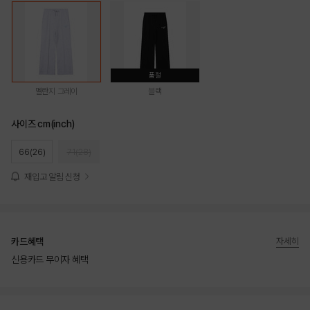
품절
멜란지 그레이
블랙
사이즈 cm(inch)
66(26)
71(28)
재입고 알림 신청
카드혜택
자세히
신용카드 무이자 혜택
상품상세정보