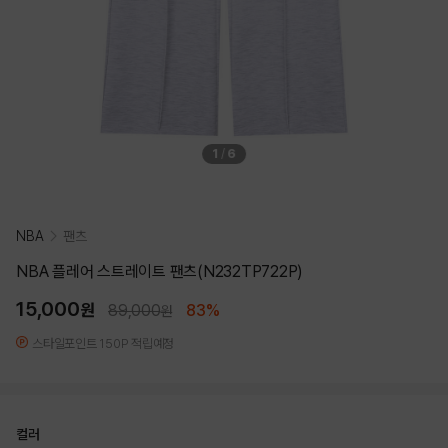
1
/
6
NBA
팬츠
NBA 플레어 스트레이트 팬츠(N232TP722P)
15,000
원
89,000
83%
원
스타일포인트 150P 적립예정
컬러