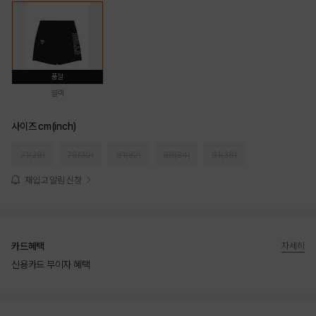
품절
블랙
사이즈 cm(inch)
71(28)
76(30)
81(32)
86(34)
91(36)
재입고 알림 신청
카드혜택
자세히
신용카드 무이자 혜택
상품상세정보