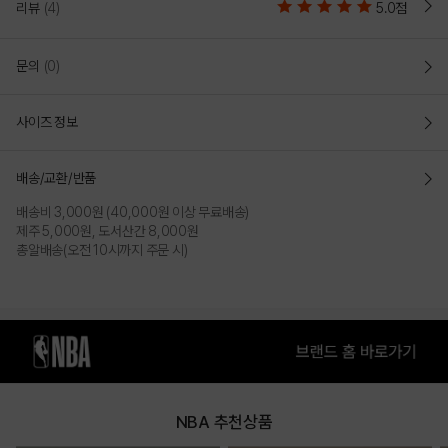
리뷰
(4)
5.0점
"CHI 트리코트 5부 팬츠"
황동성이 뛰어난 스포티브한 5부 팬츠
문의
(0)
FIT
스포티브한 5부 팬츠
몸에 맞는 슬림한 사이즈감의
사이즈 정보
DETAIL
사이드 절개를 감소하고
양쪽 사이드에 시카고 불스 그래픽이 포인트이며
배송/교환/반품
허벅지를 편하게 감싸는 패턴의
스포티브함을 가미함
배송비 3,000원 (40,000원 이상 무료배송)
제주 5,000원, 도서산간 8,000원
COLOR
총알배송(오전 10시까지 주문 시)
NBA 추천상품