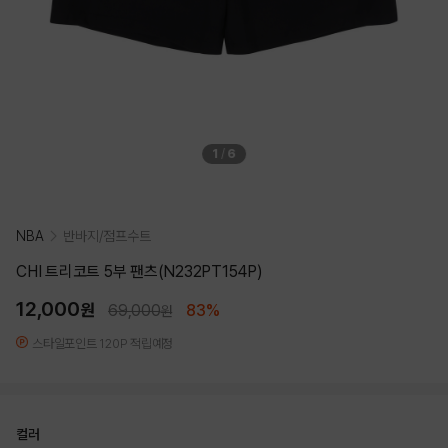
1
/
6
NBA
반바지/점프수트
CHI 트리코트 5부 팬츠(N232PT154P)
12,000
원
69,000
83%
원
스타일포인트 120P 적립예정
컬러