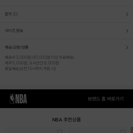
"홑겹 스타디움 점퍼"
가볍게 착용감을 선사하는 홑겹 스타디움 점퍼 스타일
문의
(0)
빅사이즈 아치형 레터링 아트웍으로 헤리티지를 부여함
루즈 핏(LOOSE FIT)
사이즈 정보
편안하고 여유있는 루즈핏으로 캐주얼하게 연출 가능
밑단과 소매단에 신축성이 우수한 시보리가 사용되어 자연스러운 블루종
실루엣이 연출됨
배송/교환/반품
DETAIL
배송비 3,000원 (40,000원 이상 무료배송)
메쉬 텍스쳐를 표현한 아치형 팀 명 레터링, 로고맨 프린트로 NBA만의
제주 5,000원, 도서산간 8,000원
헤리티지를 강조함
총알배송(오전 10시까지 주문 시)
등판만 부분적으로 메쉬 안감과 트임 디테일을 적용하여 통풍 및
체온조절이 가능
가볍고 소프트한 터치감의 나일론 소재를 사용
홑겹으로 맨살에 닿아도 소프트한 터치감을 제공
COLOR
NBA 추천상품