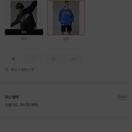
품절
블랙
블루
M
L
XL
XXL
재입고 알림 신청
카드혜택
자세히
신용카드 무이자 혜택
상품상세정보