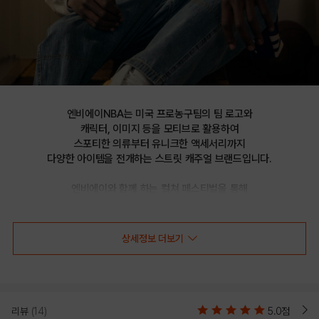
엔비에이NBA는 미국 프로농구팀의 팀 로고와

캐릭터, 이미지 등을 모티브로 활용하여

스포티한 의류부터 유니크한 액세서리까지

다양한 아이템을 전개하는 스트릿 캐주얼 브랜드입니다.

엔비에이와 함께 하는 컬쳐 페스티벌을 통해

선보이는 문화 콘텐츠를 통해 패션과 문화 트렌드를 제시합니다.
상세정보 더보기
CHI BULLS 홑겹 스타디움 점퍼(N232JP110P)
리뷰
(14)
5.0점