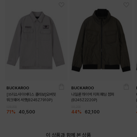
BUCKAROO
BUCKAROO
[쓰리소사이어티스 콜라보]오버핏
나일론 하이넥 지퍼 패딩 점퍼
워크웨어 셔켓(B245Z7910P)
(B245Z2220P)
139,000
111,200
71%
40,500
44%
62,100
이 상품과 함께 본 상품