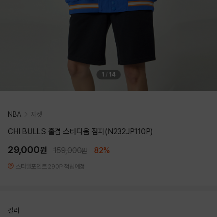
1
/
14
NBA
자켓
CHI BULLS 홑겹 스타디움 점퍼(N232JP110P)
29,000
원
159,000
82%
원
스타일포인트 290P 적립예정
컬러