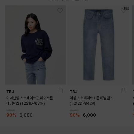
TBJ
TBJ
이너밴딩 스트레이트핏 라이트톤
여성 스트레이트 L톤 데님팬츠
데님팬츠 (T221DP631P)
(T212DP842P)
59,900
59,900
90%
6,000
90%
6,000