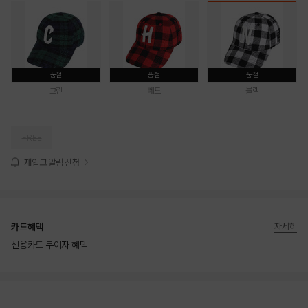
품절
품절
품절
그린
레드
블랙
FREE
재입고 알림 신청
카드혜택
자세히
신용카드 무이자 혜택
상품상세정보