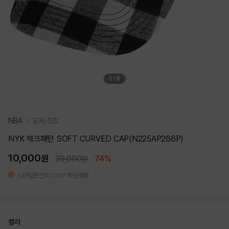
1
/
5
NBA
모자/장갑
NYK 체크패턴 SOFT CURVED CAP(N225AP266P)
10,000
원
39,000
74%
원
스타일포인트 100P 적립예정
컬러