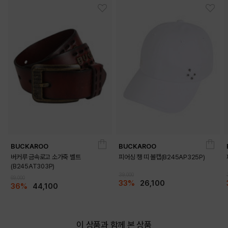
BUCKAROO
BUCKAROO
버커루 금속로고 소가죽 벨트
피어싱 챙 띠 볼캡(B245AP325P)
DETAILS
(B245AT303P)
39,000
69,000
33%
26,100
36%
44,100
이 상품과 함께 본 상품