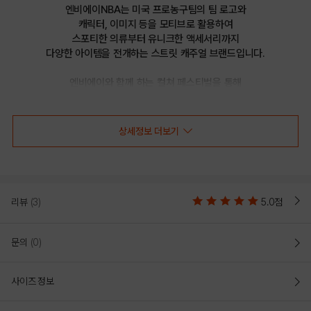
엔비에이NBA는 미국 프로농구팀의 팀 로고와

캐릭터, 이미지 등을 모티브로 활용하여

스포티한 의류부터 유니크한 액세서리까지

다양한 아이템을 전개하는 스트릿 캐주얼 브랜드입니다.

엔비에이와 함께 하는 컬쳐 페스티벌을 통해

선보이는 문화 콘텐츠를 통해 패션과 문화 트렌드를 제시합니다.
상세정보 더보기
NBA PLAY HARD CURVED CAP-
A(N225AP010P)
리뷰
(3)
5.0점
- NBA 오리지널리티를 강조한 로고 자수 포인트 하드볼캡
문의
(0)
- PLAY 라인으로 컬러감이 돋보이는 에센셜 아이템
- 6면의 패널과 자연스럽게 구부러져 있는 챙으로 이루어져 있는 하드 타입의
사이즈 정보
볼캡