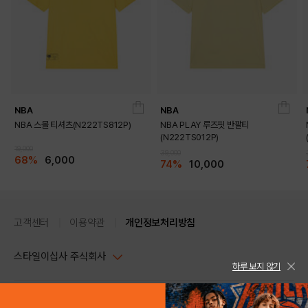
NBA
NBA
NBA 스몰 티셔츠(N222TS812P)
NBA PLAY 루즈핏 반팔티
(N222TS012P)
19,000
39,000
68%
6,000
74%
10,000
고객센터
이용약관
개인정보처리방침
스타일이십사 주식회사
하루 보지 않기
대표이사 : 임동환, 김지원
사업자정보확인
PC버전
주소 : 서울시 강남구 논현로 633, 6층 (논현동, 한세엠케이빌딩)