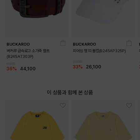
BEIGE
BLACK
BUCKAROO
BUCKAROO
버커루 금속로고 소가죽 벨트
피어싱 챙 띠 볼캡(B245AP325P)
(B245AT303P)
39,000
69,000
33%
26,100
36%
44,100
이 상품과 함께 본 상품
OFF WHITE
PRODUCT VIEW