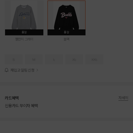
품절
품절
멜란지 그레이
블랙
S
M
L
XL
XXL
재입고 알림 신청
카드혜택
자세히
신용카드 무이자 혜택
상품상세정보