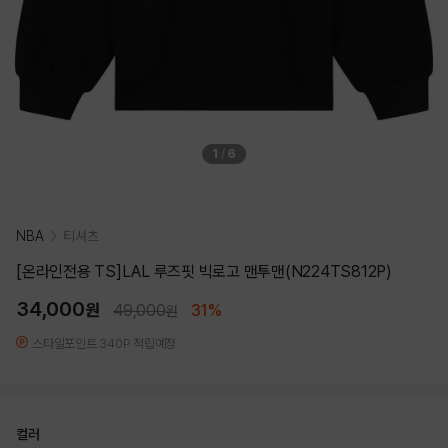
1
/
6
NBA
티셔츠
[온라인전용 TS]LAL 루즈핏 빅로고 맨투맨(N224TS812P)
34,000
원
49,000
31%
원
스타일포인트 340P 적립예정
컬러