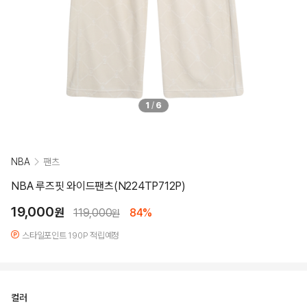
1
/
6
NBA
팬츠
NBA 루즈핏 와이드팬츠(N224TP712P)
19,000
원
119,000
84%
원
스타일포인트 190P 적립예정
컬러