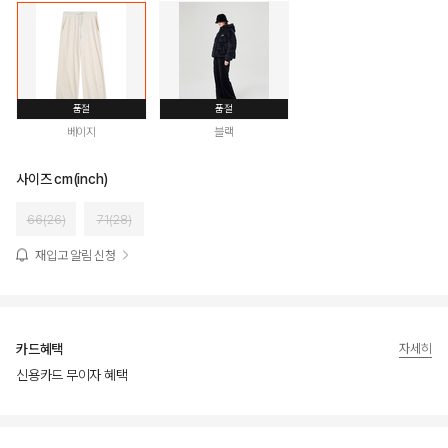
품절
품절
베이지
블랙
사이즈 cm(inch)
66(26)
71(28)
재입고 알림 신청
카드혜택
자세히
신용카드 무이자 혜택
상품상세정보