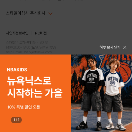
스타일이십사 주식회사
대표이사 : 임동환, 김지원
사업자정보확인
PC버전
주소 : 서울시 강남구 논현로 633, 6층 (논현동, 한세엠케이빌딩)
사업자등록번호 : 116-81-32499
스타일24 고객센터 1544-5336
하루 보지 않기
평일 09:00~ 18:00 (토/일/공휴일 휴무)
통신판매업신고번호 : 제 2024-서울강남-04239
help Email : help@style24.com
개인정보보호책임자 : 배기영
COPYRIGHTⓒ2021 STYLE24 ALL RIGHTS RESERVED.
호스팅 서비스 : 스타일이십사㈜
고객센터 1544-5336(평일 09:00~ 18:00 토/일/공휴일 휴무)
1
/
1