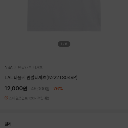
1
/
6
NBA
반팔/7부 티셔츠
LAL 타올지 반팔티셔츠(N222TS049P)
12,000
원
49,000
76%
원
스타일포인트 120P 적립예정
컬러