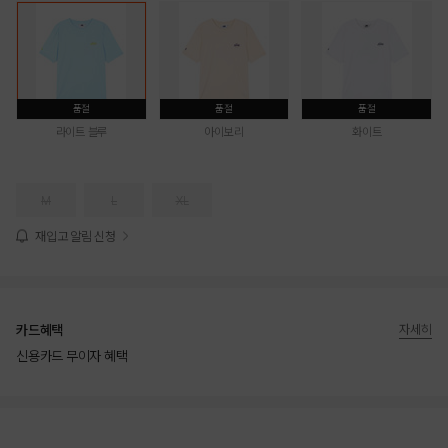
품절
품절
품절
라이트 블루
아이보리
화이트
M
L
XL
재입고 알림 신청
카드혜택
자세히
신용카드 무이자 혜택
상품상세정보