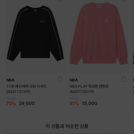
LIGHT BLUE
IVORY
NBA
NBA
TOR 메쉬 배색 우븐 티셔츠
NBA PLAY 특양면 맨투맨
(N241TS131P)
(N231TS011P)
109,000
79,000
73%
29,000
81%
15,000
WHITE
PRODUCT VIEW
이 상품과 비슷한 상품