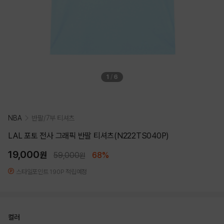
1
/
6
NBA
반팔/7부 티셔츠
LAL 포토 전사 그래픽 반팔 티셔츠(N222TS040P)
19,000
원
59,000
68%
원
스타일포인트 190P 적립예정
컬러