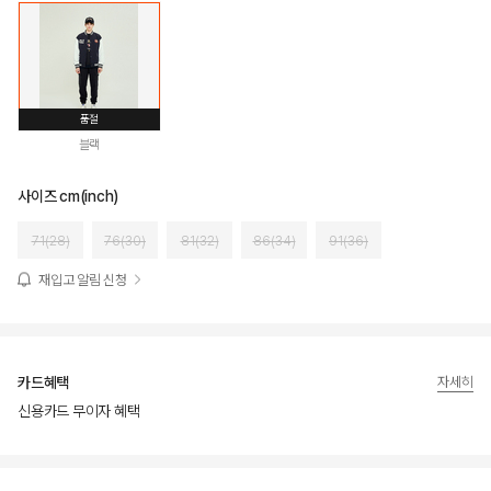
품절
블랙
사이즈 cm(inch)
71(28)
76(30)
81(32)
86(34)
91(36)
재입고 알림 신청
카드혜택
자세히
신용카드 무이자 혜택
상품상세정보