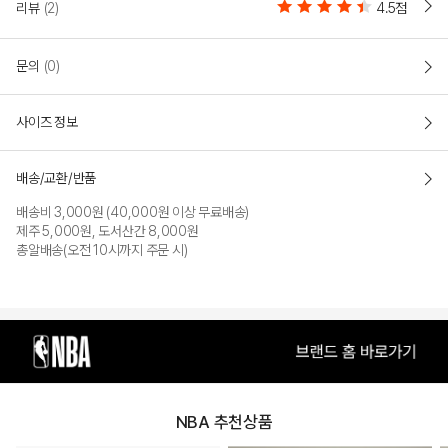
(N221TP110P)
리뷰
(2)
4.5점
"올스타 포켓 팬츠"
문의
(0)
ALL-STAR를 상징하는 아트웍이 포인트가 되는 스타일로
아웃포켓을 작업하여 캐주얼하면서도 스트릿한 착장가능.루즈 핏(LOOSE FIT)
전체적으로 여유로운 사이즈의 루즈핏으로 작업되어
사이즈 정보
활동성이 좋고 편안하게 착장이 가능한 트레이닝 조거 팬츠.사이드에 절개선과
아웃포켓이 스트릿한 느낌을 주고
직조라벨을 작업하여 포인트를 준 스타일.
배송/교환/반품
허리에 밴드와 스트링을 작업하여 사이즈 조절이 용이하고
밑단에 밴드를 작업하여 착장 시 밑단을 잡아주어
배송비 3,000원 (40,000원 이상 무료배송)
편안하면서 트렌디한 FIT으로 연출 가능.BACK면을 MESH조직으로 작업하여 보다
제주 5,000원, 도서산간 8,000원
소프트한
총알배송(오전 10시까지 주문 시)
터치감을 제공하고 가벼운 면원단에 폴리를 혼방하여
보다 가볍고 편안하게 착장 가능한 스타일.
COLOR
NBA 추천상품