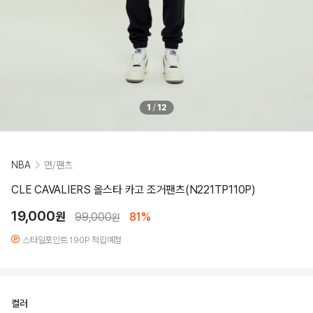
1
/
12
NBA
면/팬츠
CLE CAVALIERS 올스타 카고 조거팬츠(N221TP110P)
19,000
원
99,000
81%
원
스타일포인트 190P 적립예정
컬러