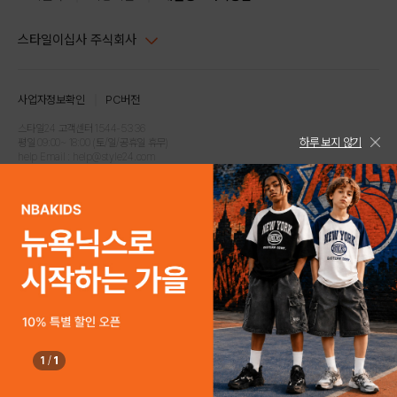
스타일이십사 주식회사
대표이사 : 임동환, 김지원
사업자정보확인
PC버전
주소 : 서울시 강남구 논현로 633, 6층 (논현동, 한세엠케이빌딩)
사업자등록번호 : 116-81-32499
스타일24 고객센터 1544-5336
하루 보지 않기
평일 09:00~ 18:00 (토/일/공휴일 휴무)
통신판매업신고번호 : 제 2024-서울강남-04239
help Email : help@style24.com
개인정보보호책임자 : 배기영
COPYRIGHTⓒ2021 STYLE24 ALL RIGHTS RESERVED.
호스팅 서비스 : 스타일이십사㈜
고객센터 1544-5336(평일 09:00~ 18:00 토/일/공휴일 휴무)
1
/
1