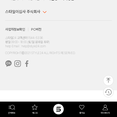
스타일이십사 주식회사
대표이사 : 임동환, 김지원
사업자정보확인
PC버전
주소 : 서울시 강남구 논현로 633, 6층 (논현동, 한세엠케이빌딩)
사업자등록번호 : 116-81-32499
스타일24 고객센터 1544-5336
평일 09:00~ 18:00 (토/일/공휴일 휴무)
통신판매업신고번호 : 제 2024-서울강남-04239
help Email : help@style24.com
개인정보보호책임자 : 배기영
COPYRIGHTⓒ2021 STYLE24 ALL RIGHTS RESERVED.
호스팅 서비스 : 스타일이십사㈜
고객센터 1544-5336(평일 09:00~ 18:00 토/일/공휴일 휴무)