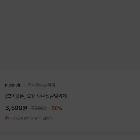
moimoln
속싸개/손발싸개
[모이몰른] 오웬 밤부싱글발싸개
3,500
원
7,000
50%
원
스타일포인트 35P 적립예정