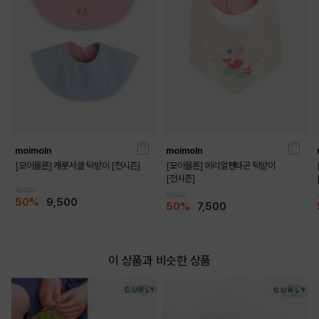
moimoln
moimoln
[모이몰른] 캐롯서클 턱받이 [전시즌]
[모이몰른] 에리얼펜타곤 턱받이
[전시즌]
19,000
15,000
50%
9,500
50%
7,500
이 상품과 비슷한 상품