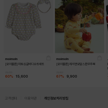
moimoln
moimoln
[모이몰른] 마토싱글바디슈트세트
[모이몰른] 레서면모달스판우주복
39,000
29,900
60%
15,600
67%
9,900
고객센터
이용약관
개인정보처리방침