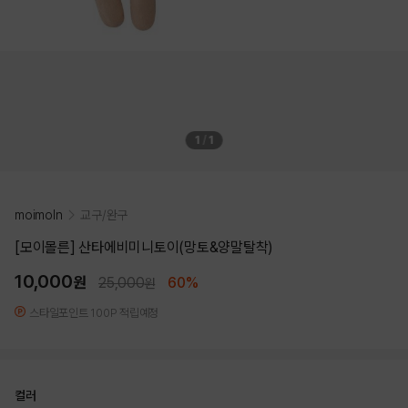
1
/
1
moimoln
교구/완구
[모이몰른] 산타에비미니토이(망토&양말탈착)
10,000
원
25,000
60%
원
스타일포인트 100P 적립예정
컬러